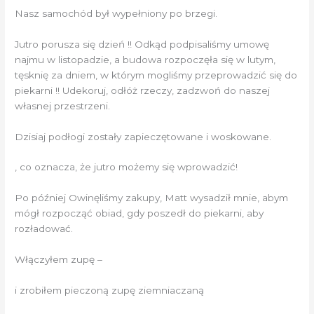
Nasz samochód był wypełniony po brzegi.
Jutro porusza się dzień !! Odkąd podpisaliśmy umowę
najmu w listopadzie, a budowa rozpoczęła się w lutym,
tęsknię za dniem, w którym mogliśmy przeprowadzić się do
piekarni !! Udekoruj, odłóż rzeczy, zadzwoń do naszej
własnej przestrzeni.
Dzisiaj podłogi zostały zapieczętowane i woskowane.
, co oznacza, że ​​jutro możemy się wprowadzić!
Po później Owinęliśmy zakupy, Matt wysadził mnie, abym
mógł rozpocząć obiad, gdy poszedł do piekarni, aby
rozładować.
Włączyłem zupę –
i zrobiłem pieczoną zupę ziemniaczaną