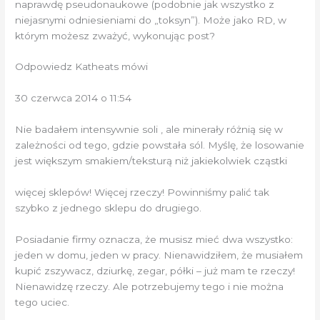
naprawdę pseudonaukowe (podobnie jak wszystko z
niejasnymi odniesieniami do „toksyn”). Może jako RD, w
którym możesz zważyć, wykonując post?
Odpowiedz Katheats mówi
30 czerwca 2014 o 11:54
Nie badałem intensywnie soli , ale minerały różnią się w
zależności od tego, gdzie powstała sól. Myślę, że losowanie
jest większym smakiem/teksturą niż jakiekolwiek cząstki
​​więcej sklepów! Więcej rzeczy! Powinniśmy palić tak
szybko z jednego sklepu do drugiego.
Posiadanie firmy oznacza, że ​​musisz mieć dwa wszystko:
jeden w domu, jeden w pracy. Nienawidziłem, że musiałem
kupić zszywacz, dziurkę, zegar, półki – już mam te rzeczy!
Nienawidzę rzeczy. Ale potrzebujemy tego i nie można
tego uciec.