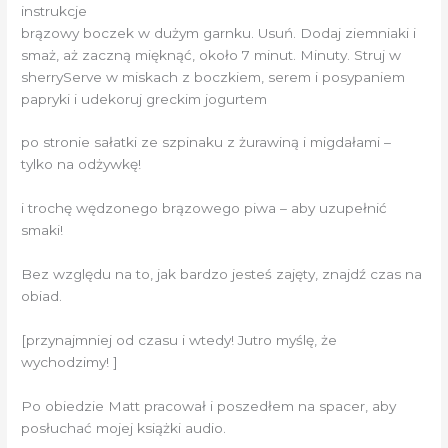
instrukcje
brązowy boczek w dużym garnku. Usuń. Dodaj ziemniaki i
smaż, aż zaczną mięknąć, około 7 minut. Minuty. Struj w
sherryServe w miskach z boczkiem, serem i posypaniem
papryki i udekoruj greckim jogurtem
po stronie sałatki ze szpinaku z żurawiną i migdałami –
tylko na odżywkę!
i trochę wędzonego brązowego piwa – aby uzupełnić
smaki!
Bez względu na to, jak bardzo jesteś zajęty, znajdź czas na
obiad.
[przynajmniej od czasu i wtedy! Jutro myślę, że
wychodzimy! ]
Po obiedzie Matt pracował i poszedłem na spacer, aby
posłuchać mojej książki audio.