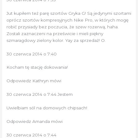
Jut kupiłem też parę szortów Gryka G! Są jedynymi szortami
oprócz szortów kompresyjnych Nike Pro, w których mogę
robić przysiady bez poczucia, że ​​szew rozerwą, haha.
Zostali zaznaczeni na prześwicie i mieli piękny
szmaragdowy zielony kolor. Yay za sprzedaż! O.
30 czerwca 2014 o 7:40
Kocham tę stację dokowania!
Odpowiedz Kathryn mówi
30 czerwca 2014 o 7:44 Jestem
Uwielbiam sól na domowych chipsach!
Odpowiedz Amanda mówi
30 czerwca 2014 o 7:44