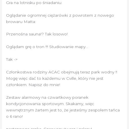
Gra na lotnisku po śniadaniu:
Oglądanie ogromnej ciężarówki z powrotem z nowego
browaru Matta:
Przenośna sauna!? Tak losowo!
Oglądam grę o tron ​​!!! Studiowanie mapy…
Tak ->
Członkostwa rodziny ACAC obejmują teraz park wodny !!
Mogę więc dać to każdemu w Cville, który nie jest
członkiem. Napisz do mnie!
Zestaw alarmowy na czwartkowy poranek
kondycjonowania sportowym. Skakamy, więc
wewnętrznym żartem jest to, że jesteśmy zespołem tańca
o 6 rano!
następnego ranka. Czerwony twarz i zalany!