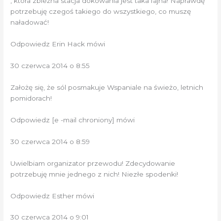
, która zbieżna stacja dokowania jest taka fajna! Naprawdę
potrzebuję czegoś takiego do wszystkiego, co muszę
naładować!
Odpowiedz Erin Hack mówi
30 czerwca 2014 o 8:55
Założę się, że sól posmakuje Wspaniale na świeżo, letnich
pomidorach!
Odpowiedz [e -mail chroniony] mówi
30 czerwca 2014 o 8:59
Uwielbiam organizator przewodu! Zdecydowanie
potrzebuję mnie jednego z nich! Niezłe spodenki!
Odpowiedz Esther mówi
30 czerwca 2014 o 9:01