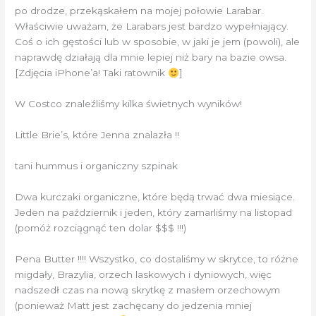
po drodze, przekąskałem na mojej połowie Larabar.
Właściwie uważam, że Larabars jest bardzo wypełniający.
Coś o ich gęstości lub w sposobie, w jaki je jem (powoli), ale
naprawdę działają dla mnie lepiej niż bary na bazie owsa.
[Zdjęcia iPhone’a! Taki ratownik
]
W Costco znaleźliśmy kilka świetnych wyników!
Little Brie’s, które Jenna znalazła !!
tani hummus i organiczny szpinak
Dwa kurczaki organiczne, które będą trwać dwa miesiące.
Jeden na październik i jeden, który zamarliśmy na listopad
(pomóż rozciągnąć ten dolar $$$ !!!)
Pena Butter !!!! Wszystko, co dostaliśmy w skrytce, to różne
migdały, Brazylia, orzech laskowych i dyniowych, więc
nadszedł czas na nową skrytkę z masłem orzechowym
(ponieważ Matt jest zachęcany do jedzenia mniej