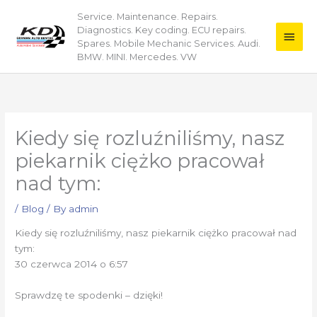
Skip
Service. Maintenance. Repairs.
Main
to
Diagnostics. Key coding. ECU repairs.
content
Men
Spares. Mobile Mechanic Services. Audi.
BMW. MINI. Mercedes. VW
Kiedy się rozluźniliśmy, nasz
piekarnik ciężko pracował
nad tym:
/
Blog
/ By
admin
Kiedy się rozluźniliśmy, nasz piekarnik ciężko pracował nad
tym:
30 czerwca 2014 o 6:57
Sprawdzę te spodenki – dzięki!