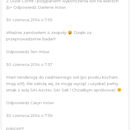
Z Duck Confit i posypaniem wykończenia soli na wierzch
/p> Odpowiedz Darlene mówi
30 czerwca 2014 o 7:55
Właśnie zamówiłem 4 zespoły
Dzięki za
przeprowadzenie badań!
Odpowiedz Jen mówi
30 czerwca 2014 o 7:57
Mam tendencję do nadmiernego soli (po prostu kocham
moją sól!), Ale założę się, że mogę wyciąć i uzyskać pełny
smak z solą SAI Azctec SAI Salt ! Chciałbym spróbować
Odpowiedz Caryn mówi
30 czerwca 2014 o 7:59
popcorn!