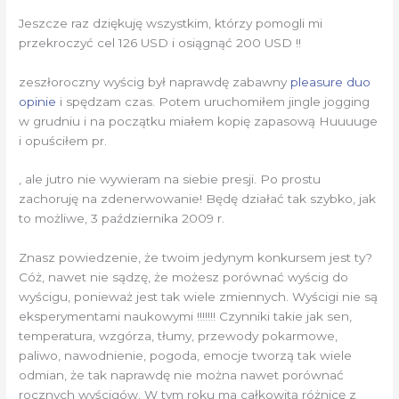
Jeszcze raz dziękuję wszystkim, którzy pomogli mi
przekroczyć cel 126 USD i osiągnąć 200 USD !!
zeszłoroczny wyścig był naprawdę zabawny
pleasure duo
opinie
i spędzam czas. Potem uruchomiłem jingle jogging
w grudniu i na początku miałem kopię zapasową Huuuuge
i opuściłem pr.
, ale jutro nie wywieram na siebie presji. Po prostu
zachoruję na zdenerwowanie! Będę działać tak szybko, jak
to możliwe, 3 października 2009 r.
Znasz powiedzenie, że twoim jedynym konkursem jest ty?
Cóż, nawet nie sądzę, że możesz porównać wyścig do
wyścigu, ponieważ jest tak wiele zmiennych. Wyścigi nie są
eksperymentami naukowymi !!!!!!! Czynniki takie jak sen,
temperatura, wzgórza, tłumy, przewody pokarmowe,
paliwo, nawodnienie, pogoda, emocje tworzą tak wiele
odmian, że tak naprawdę nie można nawet porównać
rocznych wyścigów. W tym roku ma całkowitą różnicę z