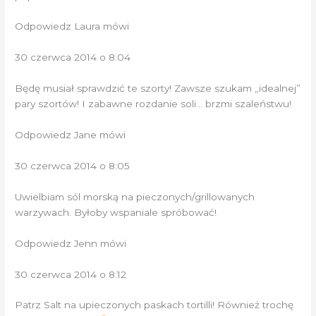
Odpowiedz Laura mówi
30 czerwca 2014 o 8:04
Będę musiał sprawdzić te szorty! Zawsze szukam „idealnej”
pary szortów! I zabawne rozdanie soli… brzmi szaleństwu!
Odpowiedz Jane mówi
30 czerwca 2014 o 8:05
Uwielbiam sól morską na pieczonych/grillowanych
warzywach. Byłoby wspaniale spróbować!
Odpowiedz Jenn mówi
30 czerwca 2014 o 8:12
Patrz Salt na upieczonych paskach tortilli! Również trochę