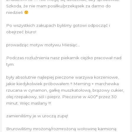
Szkoda, że ​​nie mam posiłku/przekąsek za darmo do
niedzieli
Po wszystkich zakupach byliśmy gotowi odpocząć i
obejrzeć biuro!
prowadząc motyw motywu Miesiąc…
Podczas rozluźnienia nasz piekarnik ciężko pracował nad
tym:
były absolutnie najlepiej pieczone warzywa korzeniowe,
jakie kiedykolwiek próbowałem !! Merning + marchewka
rzucana w cynamon, gałkę muszkatołową, brązowy cukier,
olej rzepakowy, sól i pieprz. Pieczone w 400* przez 30
minut. Więc maślany !!!
zamieniliśmy je w uroczą zupę!
Brurowiliśmy mrożoną/rozmrożoną wołowinę karmioną