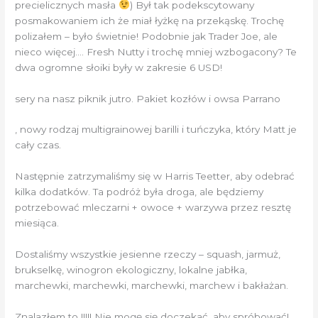
precielicznych masła
) Był tak podekscytowany
posmakowaniem ich że miał łyżkę na przekąskę. Trochę
polizałem – było świetnie! Podobnie jak Trader Joe, ale
nieco więcej…. Fresh Nutty i trochę mniej wzbogacony? Te
dwa ogromne słoiki były w zakresie 6 USD!
sery na nasz piknik jutro. Pakiet kozłów i owsa Parrano
, nowy rodzaj multigrainowej barilli i tuńczyka, który Matt je
cały czas.
Następnie zatrzymaliśmy się w Harris Teetter, aby odebrać
kilka dodatków. Ta podróż była droga, ale będziemy
potrzebować mleczarni + owoce + warzywa przez resztę
miesiąca.
Dostaliśmy wszystkie jesienne rzeczy – squash, jarmuż,
brukselkę, winogron ekologiczny, lokalne jabłka,
marchewki, marchewki, marchewki, marchew i bakłażan.
Znalazłem to !!!!! Nie mogę się doczekać, aby spróbować!