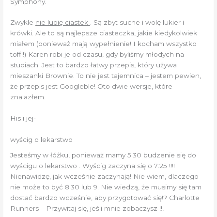
Symphony.
Zwykle
nie lubię ciastek
. Są zbyt suche i wolę lukier i
krówki. Ale to są najlepsze ciasteczka, jakie kiedykolwiek
miałem (ponieważ mają wypełnienie! I kocham wszystko
toffi!) Karen robi je od czasu, gdy byliśmy młodych na
studiach. Jest to bardzo łatwy przepis, który używa
mieszanki Brownie. To nie jest tajemnica – jestem pewien,
że przepis jest Googleble! Oto dwie wersje, które
znalazłem.
His i jej-
wyścig o lekarstwo
Jesteśmy w łóżku, ponieważ mamy 5:30 budzenie się do
wyścigu o lekarstwo . Wyścig zaczyna się o 7:25 !!!!
Nienawidzę, jak wcześnie zaczynają! Nie wiem, dlaczego
nie może to być 8:30 lub 9. Nie wiedzą, że musimy się tam
dostać bardzo wcześnie, aby przygotować się!? Charlotte
Runners – Przywitaj się, jeśli mnie zobaczysz !!!