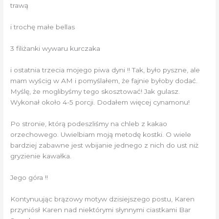
trawą
i trochę małe bellas
3 filiżanki wywaru kurczaka
i ostatnia trzecia mojego piwa dyni !! Tak, było pyszne, ale
mam wyścig w AM i pomyślałem, że fajnie byłoby dodać.
Myślę, że moglibyśmy tego skosztować! Jak gulasz.
Wykonał około 4-5 porcji. Dodałem więcej cynamonu!
Po stronie, którą podeszliśmy na chleb z kakao
orzechowego. Uwielbiam moją metodę kostki. O wiele
bardziej zabawne jest wbijanie jednego z nich do ust niż
gryzienie kawałka.
Jego góra !!
Kontynuując brązowy motyw dzisiejszego postu, Karen
przyniósł Karen nad niektórymi słynnymi ciastkami Bar