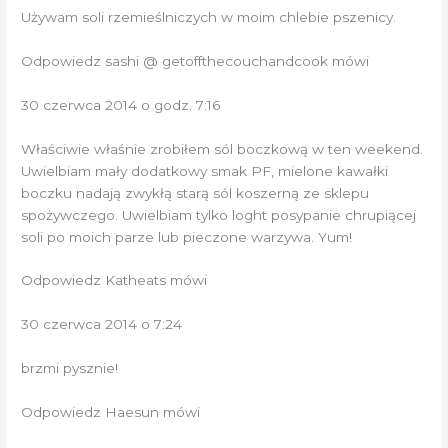
Używam soli rzemieślniczych w moim chlebie pszenicy.
Odpowiedz sashi @ getoffthecouchandcook mówi
30 czerwca 2014 o godz. 7:16
Właściwie właśnie zrobiłem sól boczkową w ten weekend.
Uwielbiam mały dodatkowy smak PF, mielone kawałki
boczku nadają zwykłą starą sól koszerną ze sklepu
spożywczego. Uwielbiam tylko loght posypanie chrupiącej
soli po moich parze lub pieczone warzywa. Yum!
Odpowiedz Katheats mówi
30 czerwca 2014 o 7:24
brzmi pysznie!
Odpowiedz Haesun mówi