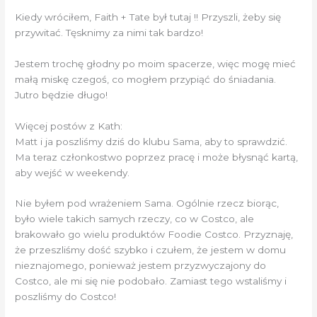
Kiedy wróciłem, Faith + Tate był tutaj !! Przyszli, żeby się
przywitać. Tęsknimy za nimi tak bardzo!
Jestem trochę głodny po moim spacerze, więc mogę mieć
małą miskę czegoś, co mogłem przypiąć do śniadania.
Jutro będzie długo!
Więcej postów z Kath:
Matt i ja poszliśmy dziś do klubu Sama, aby to sprawdzić.
Ma teraz członkostwo poprzez pracę i może błysnąć kartą,
aby wejść w weekendy.
Nie byłem pod wrażeniem Sama. Ogólnie rzecz biorąc,
było wiele takich samych rzeczy, co w Costco, ale
brakowało go wielu produktów Foodie Costco. Przyznaję,
że przeszliśmy dość szybko i czułem, że jestem w domu
nieznajomego, ponieważ jestem przyzwyczajony do
Costco, ale mi się nie podobało. Zamiast tego wstaliśmy i
poszliśmy do Costco!