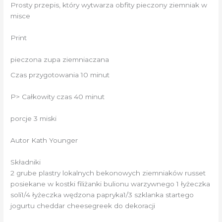
Prosty przepis, który wytwarza obfity pieczony ziemniak w
misce
Print
pieczona zupa ziemniaczana
Czas przygotowania 10 minut
P> Całkowity czas 40 minut
porcje 3 miski
​​Autor Kath Younger
Składniki
2 grube plastry lokalnych bekonowych ziemniaków russet
posiekane w kostki filiżanki bulionu warzywnego 1 łyżeczka
soli1/4 łyżeczka wędzona papryka1/3 szklanka startego
jogurtu cheddar cheesegreek do dekoracji