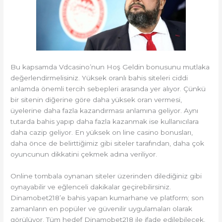
Bu kapsamda Vdcasino’nun Hoş Geldin bonusunu mutlaka
değerlendirmelisiniz. Yüksek oranlı bahis siteleri ciddi
anlamda önemli tercih sebepleri arasında yer alıyor. Çünkü
bir sitenin diğerine göre daha yüksek oran vermesi,
üyelerine daha fazla kazandırması anlamına geliyor. Aynı
tutarda bahis yapıp daha fazla kazanmak ise kullanıcılara
daha cazip geliyor. En yüksek on line casino bonusları,
daha önce de belirttiğimiz gibi siteler tarafından, daha çok
oyuncunun dikkatini çekmek adına veriliyor.
Online tombala oynanan siteler üzerinden dilediğiniz gibi
oynayabilir ve eğlenceli dakikalar geçirebilirsiniz.
Dinamobet218’e bahis yapan kumarhane ve platform; son
zamanların en popüler ve güvenilir uygulamaları olarak
görülüyor. Tüm hedef Dinamobet218 ile ifade edilebilecek,