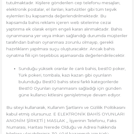
tutulmaktadır. Kişilere gönderilen cep telefonu mesajları,
elektronik postalar, el ilanları, kartvizitler gibi tüm teşvik
eylemleri bu kapsamda değerlendirilmektedir. Bu
kapsamda bahis reklamı içeren web sitelerine cezai
yaptırıma ek olarak erişim engeli kararı alınmaktadır. Bahis
oynanmasına yer veya imkan sağlandığı durumda müşteriler
tarafından bahsin oynanması zorunlu olmayıp, gerekli
hazırlıkların yapılması suçu oluşturacaktır. Ancak bahis
oynatma fiili için teşebbüs aşamasında değerlendirilecektir.
Sunduğu yüksek oranlar ile canlı bahis, best10 poker,
Türk pokeri, tombala, kazı kazan gibi oyunların
bulunduğu Best10 bahis sitesi farklı kategorilerde
Best10 Oyunları oynanmasını sağladığı için günden
güne kullanıcı kitlesini genişletmeye devam ediyor.
Bu siteyi kullanarak, Kullanım Şartlarını ve Gizlilik Politikasını
kabul etmiş olursunuz. E ELEKTRONİK BAHİS OYUNLARI
ANONİM ŞİRKETİ | MASLAK _ İşyerinin Telefonu, Faks
Numarası, Haritası Nerede Olduğu ve Adresi hakkında
bilgilere ulaşabilirsiniz. 30-40 tl kazanmak için türlü