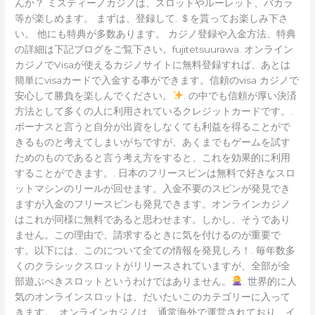
んか？ ミスティーノカジノは、スロットやルーレット、バカラ
益
等が楽しめます。 まずは、登録して. ＄を貰ってお楽しみ下さ
と
い。 他にも特典が多数あります。 カジノ登録や入金方法、特典
抑
の詳細は下記ブログをご覧下さい。fujitetsuurawa. オンライン
制
カジノでVisaが使えるカジノサイトに無料登録すれば、あとは
策
簡単にvisaカードで入金する事ができます。信頼のvisa カジノで
に
安心して勝負を楽しんでください。
. の中でも信頼が厚い決済
つ
方法として多くの人に利用されているクレジットカードです。.
い
ボーナスと言うと自分が出資をしなくても利益を得ることがで
て」
きるものと考えてしまいがちですが、あくまでもゲームを試す
ためのものであると言う考え方をすると、これを効果的に利用
することができます。. 日本のフリースピンは無料で好きなスロ
ットマシンのリールが回せます。入金不要のスピンが発見でき
ますが入金のフリースピンも発見できます。オンラインカジノ
はこれが同様に無料であると思わせます。しかし、そうであり
ません。この理由で、請求するときに気を付けるのが重要で
す。以下には、このについて全ての情報を発見しろ！. 毎年数多
くのクラシックスロットがリリースされていますが、全部が全
部遊ぶべきスロットというわけではありません。
. 世界的に人
気のオンラインスロットは、だいたいこのカテゴリーに入って
きます。. オンラインカジノは、通常海外で運営されており、イ