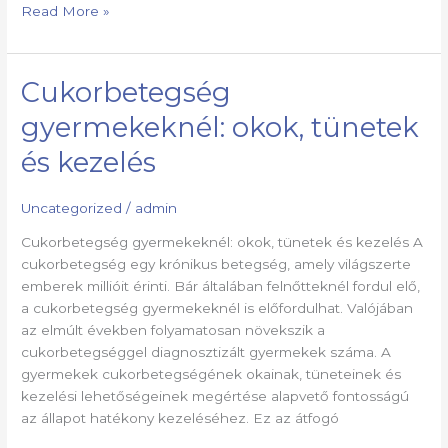
Read More »
Cukorbetegség
Cukorbetegség
gyermekeknél:
gyermekeknél: okok, tünetek
okok,
tünetek
és kezelés
és
kezelés
Uncategorized
/
admin
Cukorbetegség gyermekeknél: okok, tünetek és kezelés A
cukorbetegség egy krónikus betegség, amely világszerte
emberek millióit érinti. Bár általában felnőtteknél fordul elő,
a cukorbetegség gyermekeknél is előfordulhat. Valójában
az elmúlt években folyamatosan növekszik a
cukorbetegséggel diagnosztizált gyermekek száma. A
gyermekek cukorbetegségének okainak, tüneteinek és
kezelési lehetőségeinek megértése alapvető fontosságú
az állapot hatékony kezeléséhez. Ez az átfogó