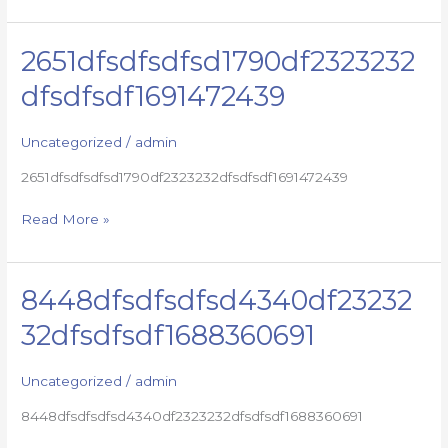
2651dfsdfsdfsd1790df2323232
2651dfsdfsdfsd1790df2323232dfsdfsdf1691472439
dfsdfsdf1691472439
Uncategorized
/
admin
2651dfsdfsdfsd1790df2323232dfsdfsdf1691472439
Read More »
8448dfsdfsdfsd4340df23232
8448dfsdfsdfsd4340df2323232dfsdfsdf1688360691
32dfsdfsdf1688360691
Uncategorized
/
admin
8448dfsdfsdfsd4340df2323232dfsdfsdf1688360691