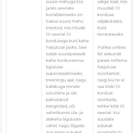
valige kaal, mis
suure mahuga töö
muudab 10
jaoks seeriate
korduse
korraldamiseks on
väljakutseks,
Saksa suure mahu
kuid
meetod, mis nõuab
teostatavaks.
10 seeriat 10
kordusega kuni kahe
Puhka umbes
harjutuse jaoks. See
60 sekundit
sobib suurepäraselt
pärast mõlema
kahe konkureeriva
harjutuse
liigutuse
sooritamist.
superseadimiseks
Isegi kui te ei
treeningu ajal, nagu
saa kõiki 10
kallakuga rinnale
kordust
surumine ja üle
sooritada,
painutatud
tehke kõik 10
kangiridad, või
seeriat. Kui
vaheldumisi üla- ja
suudate
alakeha liigutuste
edukalt
vahel, nagu õlgade
sooritada 10
surumine ja kükid.