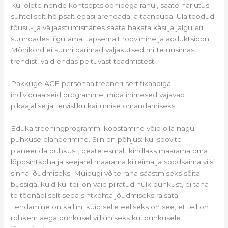
Kui olete nende kontseptsioonidega rahul, saate harjutusi
suhteliselt hõlpsalt edasi arendada ja taanduda. Ülaltoodud
tõusu- ja väljaastumisnäites saate hakata käsi ja jalgu eri
suundades liigutama; täpsemalt röövimine ja adduktsioon.
Mõnikord ei sünni parimad väljakutsed mitte uusimast
trendist, vaid endas peituvast teadmistest.
Pakkuge ACE personaaltreeneri sertifikaadiga
individuaalseid programme, mida inimesed vajavad
pikaajalise ja tervisliku käitumise omandamiseks.
Eduka treeningprogrammi koostamine võib olla nagu
puhkuse planeerimine. Siin on põhjus: kui soovite
planeerida puhkust, peate esmalt kindlaks määrama oma
lõppsihtkoha ja seejärel määrama kiireima ja soodsaima viisi
sinna jõudmiseks. Muidugi võite raha säästmiseks sõita
bussiga, kuid kui teil on vaid piiratud hulk puhkust, ei taha
te tõenäoliselt seda sihtkohta jõudmiseks raisata.
Lendamine on kallim, kuid selle eeliseks on see, et teil on
rohkem aega puhkusel viibimiseks kui puhkusele