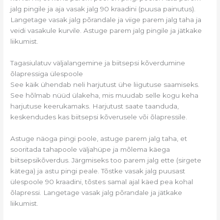
jalg pingile ja aja vasak jalg 90 kraadini (puusa painutus).
Langetage vasak jalg põrandale ja viige parem jalg taha ja
veidi vasakule kurvile. Astuge parem jalg pingile ja jätkake
liikumist.
Tagasiulatuv väljalangemine ja biitsepsi kõverdumine
õlapressiga ülespoole
See käik ühendab neli harjutust ühe liigutuse saamiseks.
See hõlmab nüüd ülakeha, mis muudab selle kogu keha
harjutuse keerukamaks. Harjutust saate taanduda,
keskendudes kas biitsepsi kõverusele või õlapressile.
Astuge näoga pingi poole, astuge parem jalg taha, et
sooritada tahapoole väljahüpe ja mõlema käega
biitsepsikõverdus. Järgmiseks too parem jalg ette (sirgete
kätega) ja astu pingi peale. Tõstke vasak jalg puusast
ülespoole 90 kraadini, tõstes samal ajal käed pea kohal
õlapressi. Langetage vasak jalg põrandale ja jätkake
liikumist.