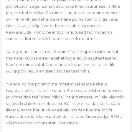
põlvetõstmisega. Esmalt sooritaks klient surumise, millele
järgnes kohe põlvetõstmine. Harjutuste kombineerimisel
on lihtne vihjeid teha. Selle näite puhul toimib vihje „alla,
üles, sisse ja välja”, nii et klient saab harjutusele
keskenduda. Kombineeritud harjutused hõlmavad ka
suunalist liikumist või liikumistasandi muutmist.
Kategooria „suunatud liikumine” väljahüppe näite puhul
märkate, kuidas ette- ja tahatõuge liigub sagitaaltasandil,
kuid eesmine väljahüpe nihutab keha frontaaltasandile
(kuigi põlv liigub endiselt sagitaaltasandil ).
Nende kolme põhimõiste mõistmisel saate keha ja
harjutusi põhjalikumalt uurida. See suurendab teie loovust
ja võimaldab teil “sisse hiilida” harjutustesse, millele kliendid
vajavad rohkem tähelepanu. Kui näete, kuidas keha saab
liikuda, saate harjutusi edasi viia, lisades koormust või
kasutades mõnda muud pinda, näiteks Airexi padja, BOSU
või mis tahes vähem stabiilset pinda.