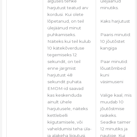
ülejäänud
alguses tehke
minutiks.
harjutust teatud arv
kordusi. Kui olete
Kaks harjutust
lõpetanud, on teil
ülejäänud minut
Paaris minutid:
puhkamiseks.
10 jõutõstet
Näiteks kui teil kulub
kangiga
10 kätekõverduse
tegemiseks 12
Paar minutid:
sekundit, on teil
lõuatõmbed
enne järgmist
kuni
harjutust 48
väsimuseni
sekundit puhata.
EMOM-id saavad
Valige kaal, mis
kas keskenduda
muudab 10
ainult ühele
jõutõstmise
harjutusele, näiteks
raskeks.
kettlebelli
Seadke taimer
kiigutamisele, või
12 minutiks ja
vaheldumisi teha üla-
nautige. Kui
ja alakeha liigutusi,