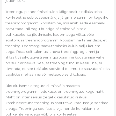
jõudmiseks.
Treeningu planeerimisel tuleb kõigepealt kindlaks teha
konkreetne sobivuseesmärk ja järgmine samm on tegeliku
treeningprogrammi koostamine, mis aitab seda eesmärki
saavutada. Nii nagu bussiga sõitmine võib teie
puhkusekohta jõudmiseks kauem aega võtta, võib
ebatõhusa treeningprogrammi koostamine tähendada, et
treeningu eesmärgi saavutamiseks kulub palju kauem
aega. Reaalselt tulemusi andva treeningprogrammi ja
lihtsalt väljakutsuva treeningprogrammi koostamise vahel
on suur erinevus. See, et treening tundub keeruline, ei
tähenda, et see tekitaks soovitud tulemuste saavutamiseks
vajalikke mehaanilisi või metaboolseid kulusid.
Üks olulisemaid tegureid, mis võib määrata
treeningprogrammi edukuse, on treeningute kogumaht.
Maht on intensiivsus (tegelik kasutatud raskus)
kombineerituna treeningus sooritatud korduste ja seeriate
arvuga. Treeningu seeriate arv ja nende korraldamine
puhkeintervallidega võib olla konkreetse