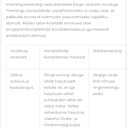
treeningueesmärgi saavutamiseks kõige olulisem muutuja.
Treeningu komplektide ülesehitamiseks on palju viise, et
pakkuda soovitud tulemuste saavutamiseks vajalikku
stiimulit. Allolev tabel kirjeldab erinevaid viise
programmikomplektide korraldamiseks ja iga meetodi
eeldatavaid tulemusi.
Koolituse
Komplektide
Näidistreening
eesmärk
korraldamise meetod
Üldine
Ringtreening: liikuge
Järgige seda
sobivus ja
ühelt harjutuselt
linki tõhusa
kaalulangus
teisele nii, et iga
ringtreeningu
harjutuse vahel
jaoks.
puhkaksite vähe või
üldse mitte. Tehke
vaheldumisi harjutusi
ülakeha tõuke- ja
tõmbamisliigutuste