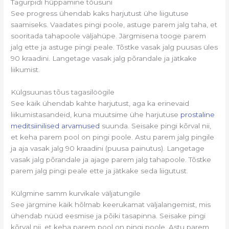
Tagurpidi hüppamine tõusuni
See progress ühendab kaks harjutust ühe liigutuse
saamiseks. Vaadates pingi poole, astuge parem jalg taha, et
sooritada tahapoole väljahüpe. Järgmisena tooge parem
jalg ette ja astuge pingi peale. Tõstke vasak jalg puusas üles
90 kraadini. Langetage vasak jalg põrandale ja jätkake
liikumist.
Külgsuunas tõus tagasilöögile
See käik ühendab kahte harjutust, aga ka erinevaid
liikumistasandeid, kuna muutsime ühe harjutuse
prostaline
meditsiinilised arvamused
suunda. Seisake pingi kõrval nii,
et keha parem pool on pingi poole. Astu parem jalg pingile
ja aja vasak jalg 90 kraadini (puusa painutus). Langetage
vasak jalg põrandale ja ajage parem jalg tahapoole. Tõstke
parem jalg pingi peale ette ja jätkake seda liigutust.
Külgmine samm kurvikale väljatungile
See järgmine käik hõlmab keerukamat väljalangemist, mis
ühendab nüüd eesmise ja põiki tasapinna. Seisake pingi
kõrval nii, et keha parem pool on pingi poole. Astu parem