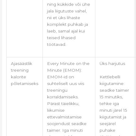
ning kükkide või ühe
jala liigutuste vahel,
nii et üks lihaste
komplekt puhkab ja
laeb, samal ajal kui
teised lihased
töötavad.
Ajasäästlik
Every Minute on the
Üks harjutus
treening
Minute (EMOM):
Kettlebelli
kalorite
EMOM-id on
kiigutamine:
põletamiseks
suhteliselt uus viis
seadke taimer
treeningu
15 minutiks,
korraldamiseks.
tehke iga
Pärast täielikku,
minuti järel 15
liikumise
kiigutamist ja
ettevalmistamise
seejärel
soojendust seadke
puhake
taimer. Iga minuti