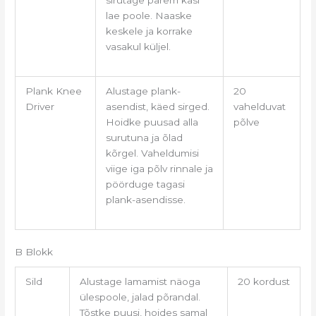
lae poole. Naaske
keskele ja korrake
vasakul küljel.
Plank Knee
Alustage plank-
20
Driver
asendist, käed sirged.
vahelduvat
Hoidke puusad alla
põlve
surutuna ja õlad
kõrgel. Vaheldumisi
viige iga põlv rinnale ja
pöörduge tagasi
plank-asendisse.
B Blokk
Sild
Alustage lamamist näoga
20 kordust
ülespoole, jalad põrandal.
Tõstke puusi, hoides samal