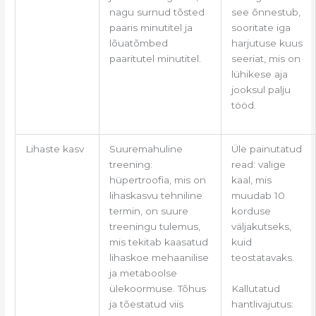
see õnnestub,
nagu surnud tõsted
sooritate iga
paaris minutitel ja
harjutuse kuus
lõuatõmbed
seeriat, mis on
paaritutel minutitel.
lühikese aja
jooksul palju
tööd.
Lihaste kasv
Suuremahuline
Üle painutatud
treening:
read: valige
hüpertroofia, mis on
kaal, mis
lihaskasvu tehniline
muudab 10
termin, on suure
korduse
treeningu tulemus,
väljakutseks,
mis tekitab kaasatud
kuid
lihaskoe mehaanilise
teostatavaks.
ja metaboolse
Kallutatud
ülekoormuse. Tõhus
hantlivajutus:
ja tõestatud viis