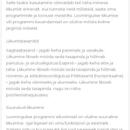
Selle teabe kasutamine võimaldab teil näha inimese
liikumist erinevalt. Kui tunnete neid mõisteid, saate oma
programmide ja loovuse meistriks. Loomingulise liikumise
või programmi kavandamisel on oluline mõista kolme
järgmist mõistet.
Liikumistasandid
Sagitaaltasand – jagab keha paremale ja vasakule.
Liikumine libiseb mööda seda tasapinda ja hõlmab
painutus- ja sirutusliigutusi.Esipind – jagab keha ette ja
taha. Liikumine libiseb mööda seda tasapinda ja hõlmab
röövimis- ja adduktsiooniliigutusi.Põiktasand (horisontaalne)
– jagab keha ülemiseks ja alumiseks. Liikumine libiseb
mööda seda tasapinda, nagu on näha
pöörlemisharjutustes.
Suunatud liikumine
Loomingulise programmi elluviimisel on oluline suunaline
liikumine. Igal liigesel on oma funktsioon ja eesmärk.
Näiteks põlv ja küünarnukk liiguvad peamiselt paindudes ja