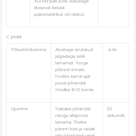
Kui teil palli pole, kasutage
libisevat ketast,
pabertaldrikut või rätikut.
C plokk
Põlvetõmbamine
Alustage sirutatud
4-6x
jalgadega selili
lamamist. Tooge
põlved rinnale,
hoides samal ajal
puusi põrandal.
Hoidke 8-10 korda.
Ujumine
Hakake põrandal
30
näoga allapoole
sekundit
lamama. Tõstke
parem käsi ja vasak
jalg põrandast veidi