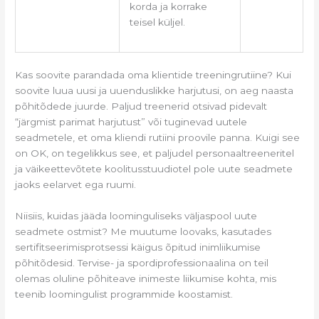
korda ja korrake
teisel küljel.
Kas soovite parandada oma klientide treeningrutiine? Kui
soovite luua uusi ja uuenduslikke harjutusi, on aeg naasta
põhitõdede juurde. Paljud treenerid otsivad pidevalt
“järgmist parimat harjutust” või tuginevad uutele
seadmetele, et oma kliendi rutiini proovile panna. Kuigi see
on OK, on ​​tegelikkus see, et paljudel personaaltreeneritel
ja väikeettevõtete koolitusstuudiotel pole uute seadmete
jaoks eelarvet ega ruumi.
Niisiis, kuidas jääda loominguliseks väljaspool uute
seadmete ostmist? Me muutume loovaks, kasutades
sertifitseerimisprotsessi käigus õpitud inimliikumise
põhitõdesid. Tervise- ja spordiprofessionaalina on teil
olemas oluline põhiteave inimeste liikumise kohta, mis
teenib loomingulist programmide koostamist.