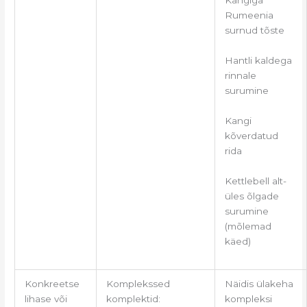
Rumeenia
surnud tõste
Hantli kaldega
rinnale
surumine
Kangi
kõverdatud
rida
Kettlebell alt-
üles õlgade
surumine
(mõlemad
käed)
Konkreetse
Komplekssed
Näidis ülakeha
lihase või
komplektid:
kompleksi