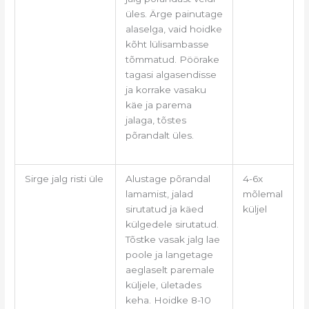
üles. Ärge painutage
alaselga, vaid hoidke
kõht lülisambasse
tõmmatud. Pöörake
tagasi algasendisse
ja korrake vasaku
käe ja parema
jalaga, tõstes
põrandalt üles.
Sirge jalg risti üle
Alustage põrandal
4-6x
lamamist, jalad
mõlemal
sirutatud ja käed
küljel
külgedele sirutatud.
Tõstke vasak jalg lae
poole ja langetage
aeglaselt paremale
küljele, ületades
keha. Hoidke 8-10