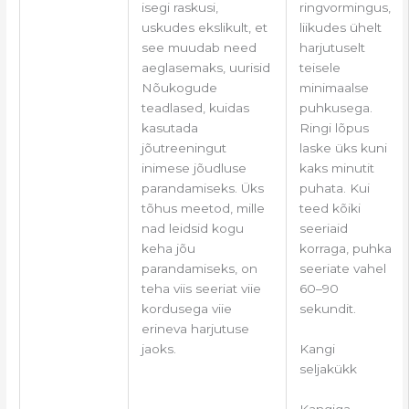
isegi raskusi,
ringvormingus,
uskudes ekslikult, et
liikudes ühelt
see muudab need
harjutuselt
aeglasemaks, uurisid
teisele
Nõukogude
minimaalse
teadlased, kuidas
puhkusega.
kasutada
Ringi lõpus
jõutreeningut
laske üks kuni
inimese jõudluse
kaks minutit
parandamiseks. Üks
puhata. Kui
tõhus meetod, mille
teed kõiki
nad leidsid kogu
seeriaid
keha jõu
korraga, puhka
parandamiseks, on
seeriate vahel
teha viis seeriat viie
60–90
kordusega viie
sekundit.
erineva harjutuse
Kangi
jaoks.
seljakükk
Kangiga