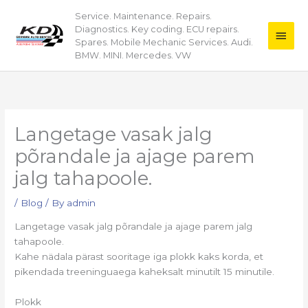
Skip
Service. Maintenance. Repairs.
Main
to
Diagnostics. Key coding. ECU repairs.
content
Men
Spares. Mobile Mechanic Services. Audi.
BMW. MINI. Mercedes. VW
Langetage vasak jalg
põrandale ja ajage parem
jalg tahapoole.
/
Blog
/ By
admin
Langetage vasak jalg põrandale ja ajage parem jalg
tahapoole.
Kahe nädala pärast sooritage iga plokk kaks korda, et
pikendada treeninguaega kaheksalt minutilt 15 minutile.
Plokk