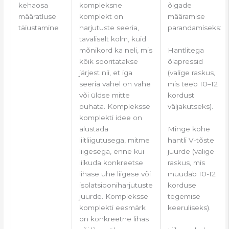
kehaosa
kompleksne
õlgade
määratluse
komplekt on
määramise
täiustamine
harjutuste seeria,
parandamiseks:
tavaliselt kolm, kuid
Hantlitega
mõnikord ka neli, mis
õlapressid
kõik sooritatakse
(valige raskus,
järjest nii, et iga
mis teeb 10–12
seeria vahel on vähe
kordust
või üldse mitte
väljakutseks).
puhata. Kompleksse
komplekti idee on
Minge kohe
alustada
hantli V-tõste
liitliigutusega, mitme
juurde (valige
liigesega, enne kui
raskus, mis
liikuda konkreetse
muudab 10-12
lihase ühe liigese või
korduse
isolatsiooniharjutuste
tegemise
juurde. Kompleksse
keeruliseks).
komplekti eesmärk
on konkreetne lihas