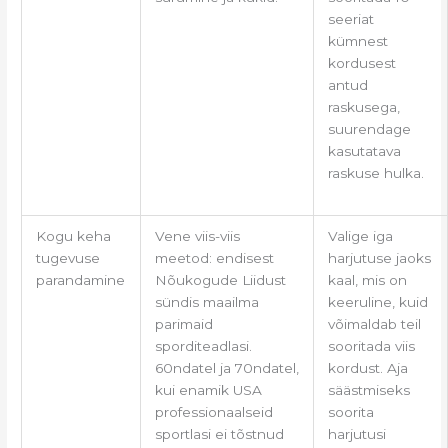
seeriat
kümnest
kordusest
antud
raskusega,
suurendage
kasutatava
raskuse hulka.
Kogu keha
Vene viis-viis
Valige iga
tugevuse
meetod: endisest
harjutuse jaoks
parandamine
Nõukogude Liidust
kaal, mis on
sündis maailma
keeruline, kuid
parimaid
võimaldab teil
sporditeadlasi.
sooritada viis
60ndatel ja 70ndatel,
kordust. Aja
kui enamik USA
säästmiseks
professionaalseid
soorita
sportlasi ei tõstnud
harjutusi