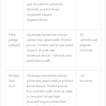
ajal rinnakorvi põranda
lähedal, ja pöörduge
aeglaselt tagasi
algasendisse.
Pika
Alustage lamamist näoga
20
jalaga
ülespoole, jalad pallil. Tõstke
vahelduvat
pallisild
puusi, hoides samal ajal jalad
jalgade
sirged, et palli üle
tõstmist
tasakaalustada. Vahelduvad
jalatõsted pallil.
Bridge
Alustage lamamist näoga
20
Ball
põrandal, jalad pallil ja põlved
kordust
Curl
kõverdatud. Tõstke puusi,
kui veerete palli sisse ja välja,
ja seejärel langetage
puusad tagasi põrandale.