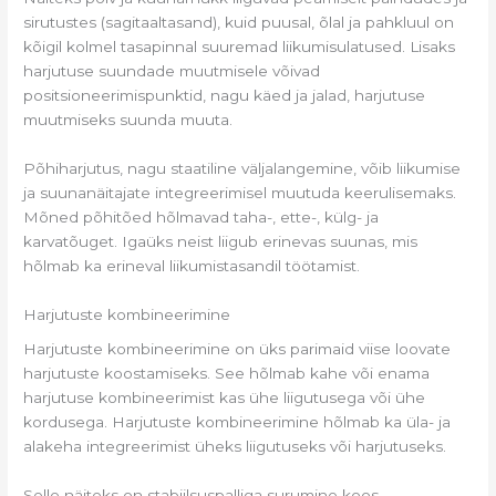
sirutustes (sagitaaltasand), kuid puusal, õlal ja pahkluul on
kõigil kolmel tasapinnal suuremad liikumisulatused. Lisaks
harjutuse suundade muutmisele võivad
positsioneerimispunktid, nagu käed ja jalad, harjutuse
muutmiseks suunda muuta.
Põhiharjutus, nagu staatiline väljalangemine, võib liikumise
ja suunanäitajate integreerimisel muutuda keerulisemaks.
Mõned põhitõed hõlmavad taha-, ette-, külg- ja
karvatõuget. Igaüks neist liigub erinevas suunas, mis
hõlmab ka erineval liikumistasandil töötamist.
Harjutuste kombineerimine
Harjutuste kombineerimine on üks parimaid viise loovate
harjutuste koostamiseks. See hõlmab kahe või enama
harjutuse kombineerimist kas ühe liigutusega või ühe
kordusega. Harjutuste kombineerimine hõlmab ka üla- ja
alakeha integreerimist üheks liigutuseks või harjutuseks.
Selle näiteks on stabiilsuspalliga surumine koos