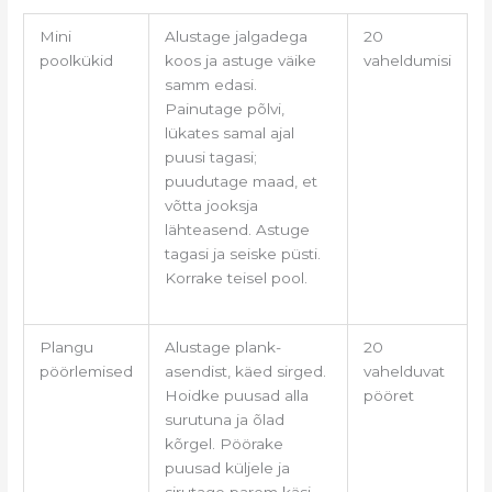
Mini
Alustage jalgadega
20
poolkükid
koos ja astuge väike
vaheldumisi
samm edasi.
Painutage põlvi,
lükates samal ajal
puusi tagasi;
puudutage maad, et
võtta jooksja
lähteasend. Astuge
tagasi ja seiske püsti.
Korrake teisel pool.
Plangu
Alustage plank-
20
pöörlemised
asendist, käed sirged.
vahelduvat
Hoidke puusad alla
pööret
surutuna ja õlad
kõrgel.
Pöörake
puusad küljele ja
sirutage parem käsi