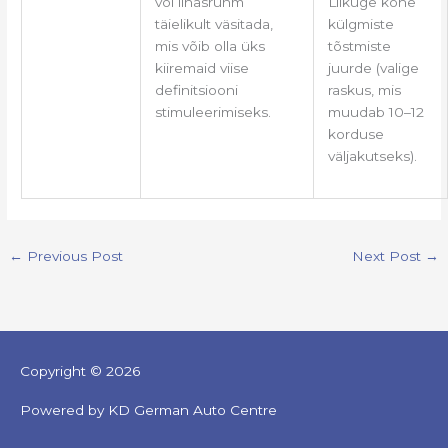
Liikuge kohe
või lihasrühm
külgmiste
täielikult väsitada,
tõstmiste
mis võib olla üks
juurde (valige
kiiremaid viise
raskus, mis
definitsiooni
muudab 10–12
stimuleerimiseks.
korduse
väljakutseks).
←
Previous Post
Next Post
→
Copyright © 2026
Powered by KD German Auto Centre