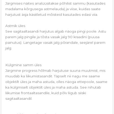
Järgmises näites analüüsitakse põhilist sammu (kasutades
madalama kõrgusega astmelauda) ja viise, kuidas saate
harjutust äsja käsitletud mõisteid kasutades edasi viia.
Astmik üles
See sagitaaltasandi harjutus algab näoga pingi poole. Astu
parem jalg pingile ja tõsta vasak jalg 90 kraadini (puusa
painutus). Langetage vasak jalg põrandale, seejärel parem
jalg.
Külgmine samm üles
Järgmine progress hõlmab harjutuse suuna muutmist, mis
muudab ka liikumistasandit. Täpselt nii nagu me saame
objektilt üles ja maha astuda, olles näoga ettepoole, saame
ka külgmiselt objektilt üles ja maha astuda. See nihutab
liikumise frontaaltasandile, kuid põlv liigub siiski
sagitaaltasandil.