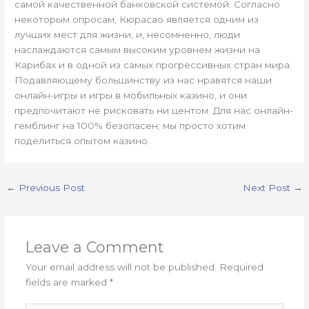
самой качественной банковской системой. Согласно
некоторым опросам, Кюрасао является одним из
лучших мест для жизни, и, несомненно, люди
наслаждаются самым высоким уровнем жизни на
Карибах и в одной из самых прогрессивных стран мира.
Подавляющему большинству из нас нравятся наши
онлайн-игры и игры в мобильных казино, и они
предпочитают не рисковать ни центом. Для нас онлайн-
гемблинг на 100% безопасен; мы просто хотим
поделиться опытом казино.
←
Previous Post
Next Post
→
Leave a Comment
Your email address will not be published.
Required
fields are marked
*