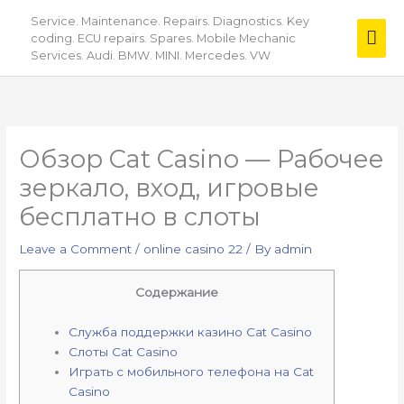
Skip
Service. Maintenance. Repairs. Diagnostics. Key
Mai
to
coding. ECU repairs. Spares. Mobile Mechanic
content
Services. Audi. BMW. MINI. Mercedes. VW
Men
Обзор Cat Casino — Рабочее
зеркало, вход, игровые
бесплатно в слоты
Leave a Comment
/
online casino 22
/ By
admin
Содержание
Служба поддержки казино Cat Casino
Слоты Cat Casino
Играть с мобильного телефона на Cat
Casino