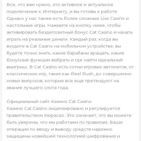
Все, что вам нужно, это активное и актуальное
подключение к Интернету, и вы готовы к работе.
Однако у нас также есть более сложные Live Casino и
настольные игры. Нажмите на кнопку ниже, чтобы
активировать бездепозитный бонус Cat Casino и начать
играть на реальные деньги. Каждый раз, когда вы
входите в Cat Casino на мобильном устройстве, вы
будете точно знать, какие барабаны вращать, какие
бонусные функции выбрать и где найти идеальный
выигрыш. В Cat Casino есть сотни игровых автоматов, от
классических игр, таких как Reel Rush, до совершенно
новых выпусков, которые все еще претендуют на
звание лучшего слота года.
Официальный сайт Казино Cat Casino
Казино Cat Casino лицензировано и регулируется
правительством Кюрасао. Это означает, что вы можете
быть уверены, что мы работаем по правилам. Ваши
операции по вводу и выводу средств надежно
защищены новейшей технологией шифрования и