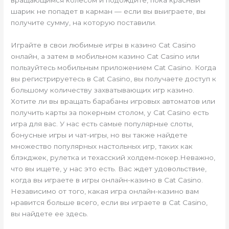
вращающимся колесом и подождите, пока красный
шарик не попадет в карман — если вы выиграете, вы
получите сумму, на которую поставили.
Играйте в свои любимые игры в казино Cat Casino
онлайн, а затем в мобильном казино Cat Casino или
пользуйтесь мобильным приложением Cat Casino. Когда
вы регистрируетесь в Cat Casino, вы получаете доступ к
большому количеству захватывающих игр казино.
Хотите ли вы вращать барабаны игровых автоматов или
получить карты за покерным столом, у Cat Casino есть
игра для вас. У нас есть самые популярные слоты,
бонусные игры и чат-игры, но вы также найдете
множество популярных настольных игр, таких как
блэкджек, рулетка и техасский холдем-покер.Неважно,
что вы ищете, у нас это есть. Вас ждет удовольствие,
когда вы играете в игры онлайн-казино в Cat Casino.
Независимо от того, какая игра онлайн-казино вам
нравится больше всего, если вы играете в Cat Casino,
вы найдете ее здесь.