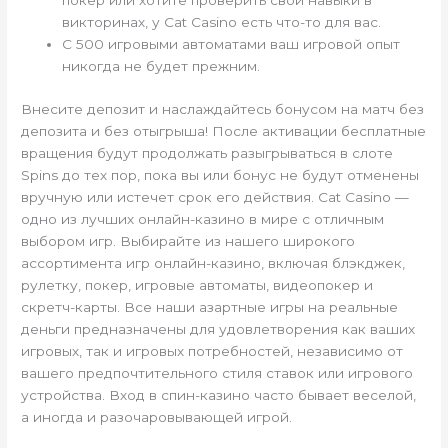
покер или хотите проверить свои навыки в
викторинах, у Cat Casino есть что-то для вас.
С 500 игровыми автоматами ваш игровой опыт
никогда не будет прежним.
Внесите депозит и наслаждайтесь бонусом на матч без
депозита и без отыгрыша! После активации бесплатные
вращения будут продолжать разыгрываться в слоте
Spins до тех пор, пока вы или бонус не будут отменены
вручную или истечет срок его действия. Cat Casino —
одно из лучших онлайн-казино в мире с отличным
выбором игр. Выбирайте из нашего широкого
ассортимента игр онлайн-казино, включая блэкджек,
рулетку, покер, игровые автоматы, видеопокер и
скретч-карты. Все наши азартные игры на реальные
деньги предназначены для удовлетворения как ваших
игровых, так и игровых потребностей, независимо от
вашего предпочтительного стиля ставок или игрового
устройства. Вход в спин-казино часто бывает веселой,
а иногда и разочаровывающей игрой.