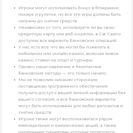
Игроки могут использовать бонус в блэкджеке,
покере и рулетке, но все эти игры должны быть
сыграны до снятия средств.
Независимо от того, используете ли вы свою
кредитную карту или веб-кошелек, в Cat Casino
доступны все варианты банковских операций.
У нас есть все, что вы могли бы пожелать в
мобильном или онлайн-казино, включая живое
казино, ставки на спорт и турниры.
Однако наши надежные и безопасные
банковские методы — это только начало.
Мы не позволим никаким сторонним
поставщикам программного обеспечения
получить доступ к вашей личной информации без
вашего согласия, и все банковские варианты
могут быть использованы для любых депозитов и
снятия средств.
Игроки также могут воспользоваться рядом
еженедельных и ежемесячных акций, а также
различными турнирами, которые проводятся