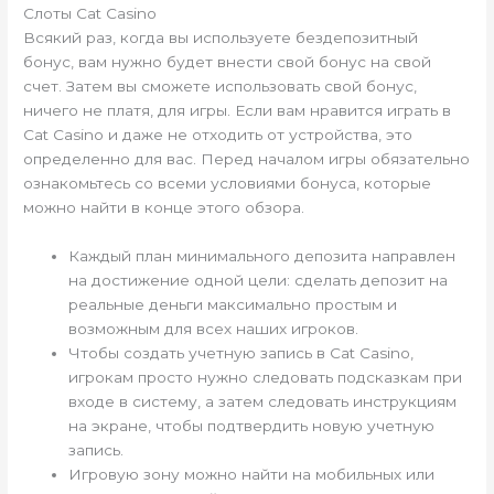
Слоты Cat Casino
Всякий раз, когда вы используете бездепозитный
бонус, вам нужно будет внести свой бонус на свой
счет. Затем вы сможете использовать свой бонус,
ничего не платя, для игры. Если вам нравится играть в
Cat Casino и даже не отходить от устройства, это
определенно для вас. Перед началом игры обязательно
ознакомьтесь со всеми условиями бонуса, которые
можно найти в конце этого обзора.
Каждый план минимального депозита направлен
на достижение одной цели: сделать депозит на
реальные деньги максимально простым и
возможным для всех наших игроков.
Чтобы создать учетную запись в Cat Casino,
игрокам просто нужно следовать подсказкам при
входе в систему, а затем следовать инструкциям
на экране, чтобы подтвердить новую учетную
запись.
Игровую зону можно найти на мобильных или