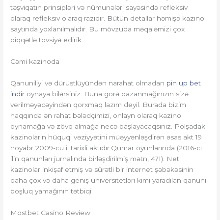
təşviqatın prinsipləri və nümunələri sayəsində refleksiv
olaraq refleksiv olaraq razıdır. Bütün detallar həmişə kazino
saytında yoxlanılmalıdır. Bu mövzuda məqaləmizi çox
diqqətlə tövsiyə edirik.
Cəmi kazinoda
Qanuniliyi və dürüstlüyündən narahat olmadan
pin up bet
indir
oynaya bilərsiniz. Buna görə qazanmağınızın sizə
verilməyəcəyindən qorxmaq lazım deyil. Burada bizim
haqqında ən rahat bələdçimizi, onlayn olaraq kazino
oynamağa və zövq almağa necə başlayacaqsınız. Polşadakı
kazinoların hüquqi vəziyyətini müəyyənləşdirən əsas akt 19
noyabr 2009-cu il tarixli aktıdır.Qumar oyunlarında (2016-cı
ilin qanunları jurnalında birləşdirilmiş mətn, 471). Net
kazinolar inkişaf etmiş və sürətli bir internet şəbəkəsinin
daha çox və daha geniş universitetləri kimi yaradılan qanuni
boşluq yamağının tətbiqi.
Mostbet Casino Review