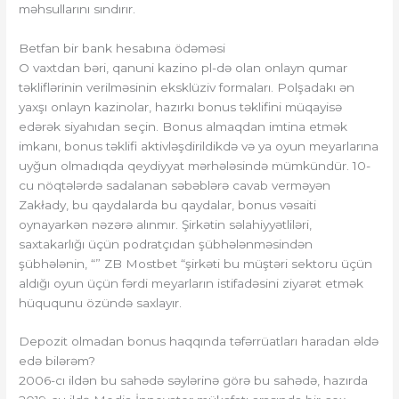
məhsullarını sındırır.
Betfan bir bank hesabına ödəməsi
O vaxtdan bəri, qanuni kazino pl-də olan onlayn qumar
təkliflərinin verilməsinin eksklüziv formaları. Polşadakı ən
yaxşı onlayn kazinolar, hazırkı bonus təklifini müqayisə
edərək siyahıdan seçin. Bonus almaqdan imtina etmək
imkanı, bonus təklifi aktivləşdirildikdə və ya oyun meyarlarına
uyğun olmadıqda qeydiyyat mərhələsində mümkündür. 10-
cu nöqtələrdə sadalanan səbəblərə cavab verməyən
Zakłady, bu qaydalarda bu qaydalar, bonus vəsaiti
oynayarkən nəzərə alınmır. Şirkətin səlahiyyətliləri,
saxtakarlığı üçün podratçıdan şübhələnməsindən
şübhələnin, “” ZB Mostbet “şirkəti bu müştəri sektoru üçün
aldığı oyun üçün fərdi meyarların istifadəsini ziyarət etmək
hüququnu özündə saxlayır.
Depozit olmadan bonus haqqında təfərrüatları haradan əldə
edə bilərəm?
2006-cı ildən bu sahədə səylərinə görə bu sahədə, hazırda