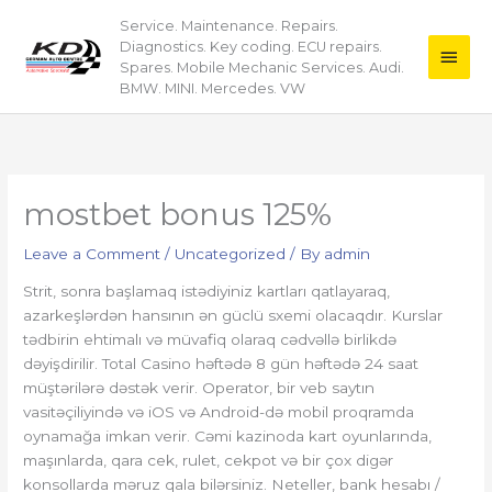
Skip
Service. Maintenance. Repairs.
Main
to
Diagnostics. Key coding. ECU repairs.
content
Men
Spares. Mobile Mechanic Services. Audi.
BMW. MINI. Mercedes. VW
mostbet bonus 125%
Leave a Comment
/
Uncategorized
/ By
admin
Strit, sonra başlamaq istədiyiniz kartları qatlayaraq,
azarkeşlərdən hansının ən güclü sxemi olacaqdır. Kurslar
tədbirin ehtimalı və müvafiq olaraq cədvəllə birlikdə
dəyişdirilir. Total Casino həftədə 8 gün həftədə 24 saat
müştərilərə dəstək verir. Operator, bir veb saytın
vasitəçiliyində və iOS və Android-də mobil proqramda
oynamağa imkan verir. Cəmi kazinoda kart oyunlarında,
maşınlarda, qara cek, rulet, cekpot və bir çox digər
konsollarda məruz qala bilərsiniz. Neteller, bank hesabı /