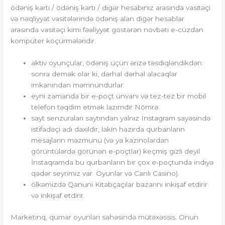
ödəniş kartı / ödəniş kartı / digər hesabınız arasında vasitəçi
və nəqliyyat vasitələrində ödəniş alan digər hesablar
arasında vasitəçi kimi fəaliyyət göstərən növbəti e-cüzdan
kompüter köçürmələridir.
aktiv oyunçular, ödəniş üçün ərizə təsdiqləndikdən
sonra demək olar ki, dərhal dərhal alacaqlar
imkanından məmnundurlar.
eyni zamanda bir e-poçt ünvanı və tez-tez bir mobil
telefon təqdim etmək lazımdır Nömrə.
sayt senzuraları saytından yalnız Instagram sayəsində
istifadəçi adı daxildir, lakin hazırda qurbanların
mesajların məzmunu (və ya kazinolardan
görüntülərdə görünən e-poçtlar) keçmiş gizli deyil
İnstaqramda bu qurbanların bir çox e-poçtunda indiyə
qədər seyrimiz var. Oyunlar və Canlı Casino).
ölkəmizdə Qanuni Kitabçaçılar bazarını inkişaf etdirir
və inkişaf etdirir.
Marketinq, qumar oyunları sahəsində mütəxəssis. Onun