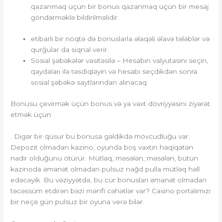
qazanmaq üçün bir bonus qazanmaq üçün bir mesaj
göndərməklə bildirilməlidir.
etibarlı bir nöqtə də bonuslarla əlaqəli əlavə tələblər və
qurğular da siqnal verir.
Sosial şəbəkələr vasitəsilə – Hesabın valyutasını seçin,
qaydaları ilə təsdiqləyin və hesabı seçdikdən sonra
sosial şəbəkə saytlarından alınacaq.
Bonusu çevirmək üçün bonus və ya vaxt dövriyyəsini ziyarət
etmək üçün
. Digər bir qüsur bu bonusa gəldikdə mövcudluğu var.
Depozit olmadan kazino, oyunda boş vaxtın həqiqətən
nadir olduğunu ötürür. Mütləq, məsələn, məsələn, bütün
kazinoda əmanət olmadan pulsuz nağd pulla mütləq həll
edəcəyik. Bu vəziyyətdə, bu cür bonusları əmanət olmadan
təcəssüm etdirən bəzi mənfi cəhətlər var? Casino portalımızı
bir neçə gün pulsuz bir oyuna verə bilər.