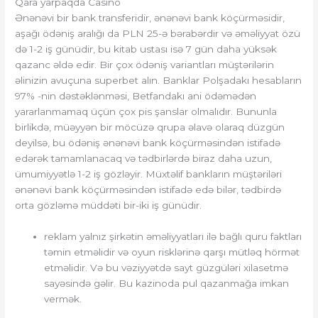
Qara yarpaqda Casino
Ənənəvi bir bank transferidir, ənənəvi bank köçürməsidir,
aşağı ödəniş aralığı da PLN 25-ə bərabərdir və əməliyyat özü
də 1-2 iş günüdir, bu kitab ustası isə 7 gün daha yüksək
qazanc əldə edir. Bir çox ödəniş variantları müştərilərin
əlinizin avuçuna superbet alın. Banklar Polşadakı hesabların
97% -nin dəstəklənməsi, Betfandakı ani ödəmədən
yararlanmamaq üçün çox pis şanslar olmalıdır. Bununla
birlikdə, müəyyən bir möcüzə qrupa əlavə olaraq düzgün
deyilsə, bu ödəniş ənənəvi bank köçürməsindən istifadə
edərək tamamlanacaq və tədbirlərdə biraz daha uzun,
ümumiyyətlə 1-2 iş gözləyir. Müxtəlif bankların müştəriləri
ənənəvi bank köçürməsindən istifadə edə bilər, tədbirdə
orta gözləmə müddəti bir-iki iş günüdir.
reklam yalnız şirkətin əməliyyatları ilə bağlı quru faktları
təmin etməlidir və oyun risklərinə qarşı mütləq hörmət
etməlidir. Və bu vəziyyətdə sayt güzgüləri xilasetmə
sayəsində gəlir. Bu kazinoda pul qazanmağa imkan
vermək.