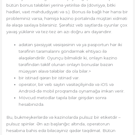
bütün bonus tələbləri yerinə yetirilsə də (dövriyyə, bitki
hədləri, vaxt məhdudiyyəti və s.). Bonus ilə bağlı hər hansı bir
probleminiz varsa, həmişə kazino portalında müştəri xidməti
ilə əlaqə saxlaya bilərsiniz. Şərəfsiz veb saytlarda oyunlar çox
yavaş yüklənir və tez-tez ən azı doğru anı dayandırır.
adətən şəxsiyyət vəsiqəsinin və ya pasportun hər iki
tərəfinin taramalarını göndərmək ehtiyacı ilə
əlaqələndirilir. Oyunçu bilməlidir ki, onlayn kazino
tərəfindən təklif olunan onlayn bonuslar bəzən
müəyyən əlavə tələblər də ola bilər.>
bir istinad qərarı bir istinad var.
operator, bir veb saytın vasitəçiliyində və iOS və
Android-də mobil proqramda oynamağa imkan verir.
Mövcud metodlar tapıla bilər girişdən sonra
hesabınızda.
Bu, bukmeykerlərdə və kazinolarda pulsuz bir etiketdir –
pulsuz spinlər. Ən azı başlanğıc altında, operatorun
hesabına bahis edə biləcəyiniz qədər təqdimat. Bütün