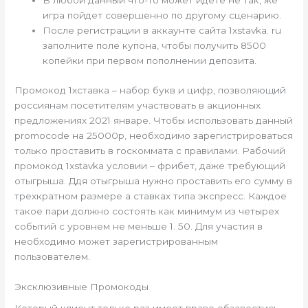
В любой данный что-то может идете не так, же
игра пойдет совершенно по другому сценарию.
После регистрации в аккаунте сайта 1xstavka. ru
заполните поле купона, чтобы получить 8500
копейки при первом пополнении депозита.
Промокод 1хставка – набор букв и цифр, позволяющий
россиянам посетителям участвовать в акционных
предложениях 2021 январе. Чтобы использовать данный
promocode на 25000р, необходимо зарегистрироваться
только проставить в госкоммата с правилами. Рабочий
промокод 1xstavka условии – фрибет, даже требующий
отыгрыша. Ддя отыгрыша нужно проставить его сумму в
трехкратном размере а ставках типа экспресс. Каждое
такое пари должно состоять как минимум из четырех
событий с уровнем не меньше 1. 50. Для участия в
необходимо может зарегистрированным
пользователем.
Эксклюзивные Промокоды