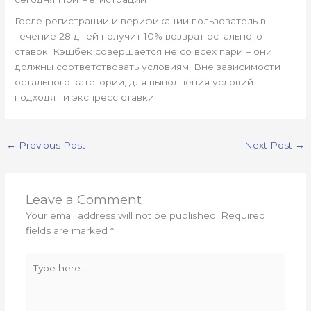
Госле регистрации и верификации пользователь в
течение 28 дней получит 10% возврат остального
ставок. Кэшбек совершается не со всех пари – они
должны соответствовать условиям. Вне зависимости
остального категории, для выполнения условий
подходят и экспресс ставки.
←
Previous Post
Next Post
→
Leave a Comment
Your email address will not be published.
Required
fields are marked
*
Type
here..