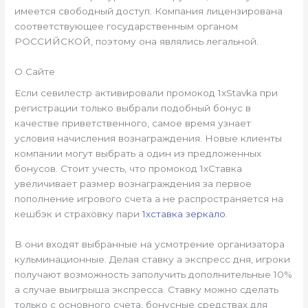
имеется свободный доступ. Компания лицензирована
соответствующее государственным органом
РОССИЙСКОЙ, поэтому она являлись легальной.
О Сайте
Если севилестр активировали промокод 1xStavka при
регистрации только выбрали подобный бонус в
качестве приветственного, самое время узнает
условия начисления вознаграждения. Новые клиенты
компании могут выбрать а один из предложенных
бонусов. Стоит учесть, что промокод 1хСтавка
увеличивает размер вознаграждения за первое
пополнение игрового счета а не распространяется на
кешбэк и страховку пари
1хставка зеркало
.
В они входят выбранные на усмотрение организатора
кульминационные. Делая ставку а экспресс дня, игроки
получают возможность заполучить дополнительные 10%
а случае выигрыша экспресса. Ставку можно сделать
только с основного счета, бонусные средствах для