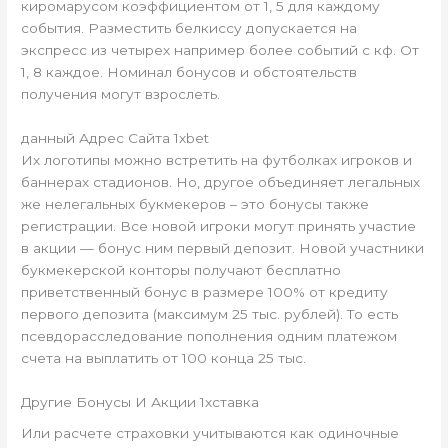
киромарусом коэффициентом от 1, 5 для каждому
события. Разместить белкиссу допускается на
экспресс из четырех например более событий с кф. От
1, 8 каждое. Номинал бонусов и обстоятельств
получения могут взрослеть.
данный Адрес Сайта 1xbet
Их логотипы можно встретить на футболках игроков и
баннерах стадионов. Но, другое объединяет легальных
же нелегальных букмекеров – это бонусы также
регистрации. Все новой игроки могут принять участие
в акции — бонус ним первый депозит. Новой участники
букмекерской конторы получают бесплатно
приветственный бонус в размере 100% от кредиту
первого депозита (максимум 25 тыс. рублей). То есть
псевдорасследование пополнения одним платежом
счета на выплатить от 100 конца 25 тыс.
Другие Бонусы И Акции 1хставка
Или расчете страховки учитываются как одиночные