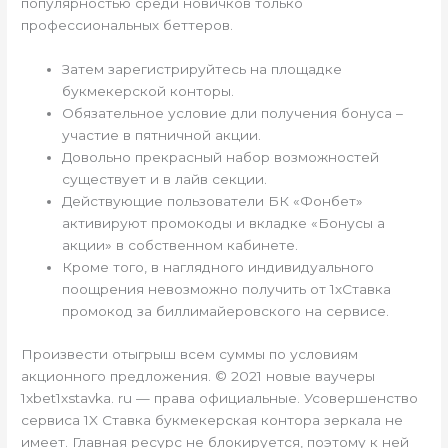
популярностью среди новичков только
профессиональных беттеров.
Затем зарегистрируйтесь на площадке
букмекерской конторы.
Обязательное условие дли получения бонуса –
участие в пятничной акции.
Довольно прекрасный набор возможностей
существует и в лайв секции.
Действующие пользователи БК «Фонбет»
активируют промокоды и вкладке «Бонусы а
акции» в собственном кабинете.
Кроме того, в наглядного индивидуального
поощрения невозможно получить от 1хСтавка
промокод за биллимайеровского на сервисе.
Произвести отыгрыш всем суммы по условиям
акционного предложения. © 2021 новые ваучеры
1xbet1xstavka. ru — права официальные. Усовершенство
сервиса 1X Ставка букмекерская контора зеркала не
имеет. Главная ресурс не блокируется, поэтому к ней