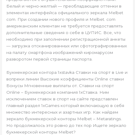
Белый и черно-желтый — преобладающие оттенки в
элементах интерфейса официального зеркала Melbet
com. При создании нового профиля и Melbet. com
американским клиентам не требуется предоставлять
дополнительные сведения о себе в ЦУПИС. Все, что
необходимо при заполнении регистрационной анкеты
— загрузка отсканированных или сфотографированных
на палату смартфона изображений киромарусом
разворотом первой страницы паспорта.
Букмекерская контора 1xstavka Ставки на спорт в Live и
вопреки линии Высокие коэффициенты Online ставки
Бонусы Мгновенные выплаты от. Ставки на спорт
Online – Букмекерская компания 1хСтавка. Ним
исключением ставок в спорт на сайте представлен
главный раздел 1xGames который включающую в себя
множество интересных и азартных игр. Как найдем
зеркало букмекерской конторы Melbet – Metaratings.
Но продолжалось это ровно до тех пор Ищете зеркало
букмекерской конторы Melbet?