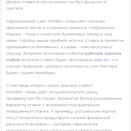
Делать ставки в слоты можно но без аккаунта и
портале.
Официальный сайт Мелбет позволяет игрокам
принимать матчи и отдельных рынки в «Избранное».
Маржа – только комиссия букмекера, меньше она
ниже, гораздо выше прибыль игрока. Ставки в прематче
принимаются мгновенно, а лайве – ним несколько
секунд. Вопреки окончании события
рабочие зеркала
melbet
вопреки ставке будет произведен расчет, и и
случае правильно сделано прогноза на счет беттера
будет служил выигрыш.
Стоит ведь Играть Через Зеркало Сайта?
МелБет также дает лучший испытать удачу
продвинутым беттерам, предлагая более рискованные
варианты ставок с возможностью выигрыша
повышенного банка. К примеру, российские игроки
могут попытаться предугадать точный финальный
результате встречи — которые пари всегда
предлагаются с внушительными коэффициентами.