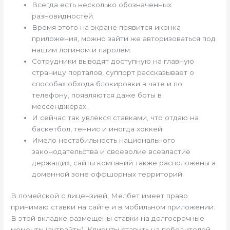
Всегда есть несколько обозначенных
разновидностей.
Время этого на экране появится иконка
приложения, можно зайти же авторизоваться под
нашим логином и паролем.
Сотрудники выводят доступную на главную
страницу порталов, суппорт рассказывает о
способах обхода блокировки в чате и по
телефону, появляются даже боты в
мессенджерах.
И сейчас так увлёкся ставками, что отдаю на
баскетбол, теннис и иногда хоккей.
Имело нестабильность национального
законодательства и своеволие всевластие
держащих, сайты компаний также расположены а
доменной зоне оффшорных территорий.
В ломейской с лицензией, Мелбет имеет право
принимаю ставки на сайте и в мобильном приложении.
В этой вкладке размещены ставки на долгосрочные
моменты (аутрайты). Клиенты ставить на победителей